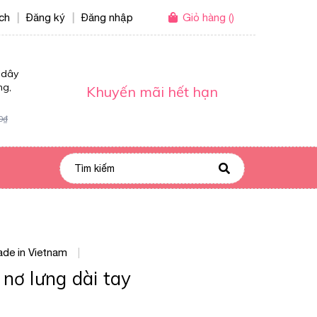
ích
Đăng ký
Đăng nhập
Giỏ hàng
(
)
|
|
 dây
ng,
Khuyến mãi hết hạn
0₫
de in Vietnam
|
nơ lưng dài tay