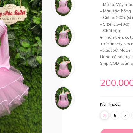
- Mô tả: Váy múa
- Màu sắc: hồng
- Giá lẻ: 200k (sỉ 
- Size: 10-40kg
- Chất liệu:
+ Thân trên: cot
+ Chân váy: voan
- Xuất xứ: Made 
Hàng có sẵn tại
Ship COD toàn q
200.00
Kích thước:
3
5
7