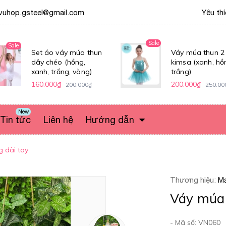
vuhop.gsteel@gmail.com
Yêu th
Sale
Sale
Set áo váy múa thun
Váy múa thun 2
dây chéo (hồng,
kimsa (xanh, hồ
xanh, trắng, vàng)
trắng)
160.000₫
200.000₫
200.000₫
250.00
New
Tin tức
Liên hệ
Hướng dẫn
 dài tay
Thương hiệu:
Ma
Váy múa 
- Mã số: VN060