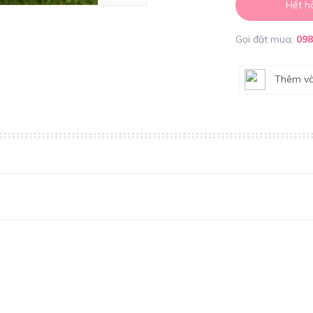
Hết h
Gọi đặt mua:
09
Thêm và