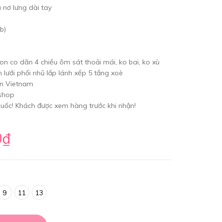
 nơ lưng dài tay
ib)
ton co dãn 4 chiều ôm sát thoải mái, ko bai, ko xù
 lưới phối nhũ lấp lánh xếp 5 tầng xoè
in Vietnam
 shop
uốc! Khách được xem hàng trước khi nhận!
0₫
9
11
13