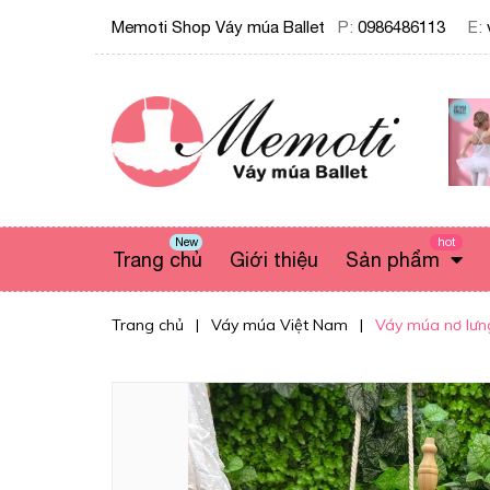
Memoti Shop Váy múa Ballet
P:
0986486113
E:
New
hot
Trang chủ
Giới thiệu
Sản phẩm
Trang chủ
|
Váy múa Việt Nam
|
Váy múa nơ lưng