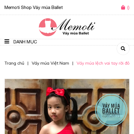
Memoti Shop Váy múa Ballet
(
)
DANH MỤC
Trang chủ
|
Váy múa Việt Nam
|
Váy múa lệch vai tay rời đỏ