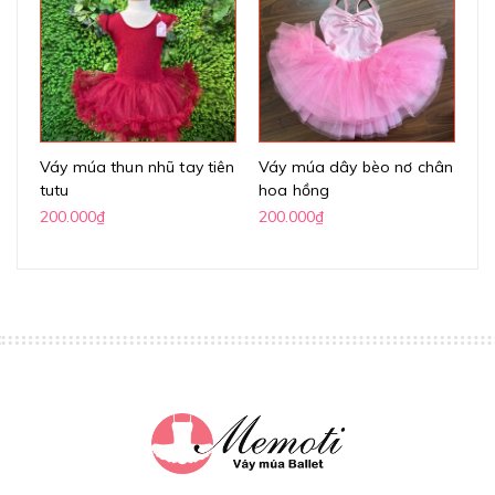
Váy múa thun nhũ tay tiên
Váy múa dây bèo nơ chân
Vá
tutu
hoa hồng
lư
200.000₫
200.000₫
20