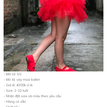
- Mã số: SG
- Mô tả: váy múa ballet
- Giá lẻ: #200k sỉ ib
- Size: 2-10 tuổi
- Nhận đặt size và màu theo yêu cầu
- Hàng có sẵn
- Chất liệu: