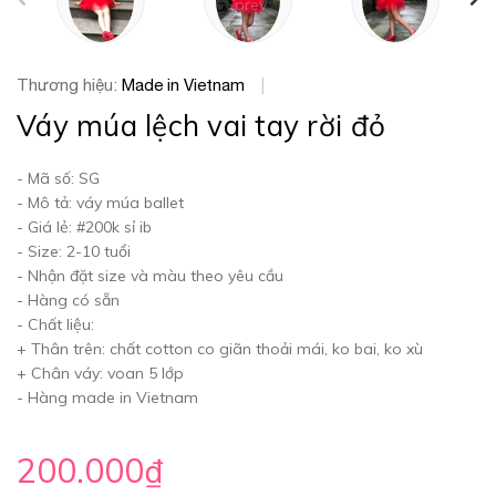
prev
Thương hiệu:
Made in Vietnam
|
Váy múa lệch vai tay rời đỏ
- Mã số: SG
- Mô tả: váy múa ballet
- Giá lẻ: #200k sỉ ib
- Size: 2-10 tuổi
- Nhận đặt size và màu theo yêu cầu
- Hàng có sẵn
- Chất liệu:
+ Thân trên: chất cotton co giãn thoải mái, ko bai, ko xù
+ Chân váy: voan 5 lớp
- Hàng made in Vietnam
200.000₫