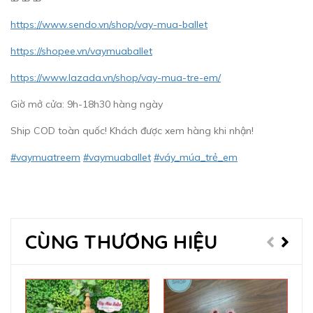
https://www.sendo.vn/shop/vay-mua-ballet
https://shopee.vn/vaymuaballet
https://www.lazada.vn/shop/vay-mua-tre-em/
Giờ mở cửa: 9h-18h30 hàng ngày
Ship COD toàn quốc! Khách được xem hàng khi nhận!
#vaymuatreem
#vaymuaballet
#váy_múa_trẻ_em
CÙNG THƯƠNG HIỆU