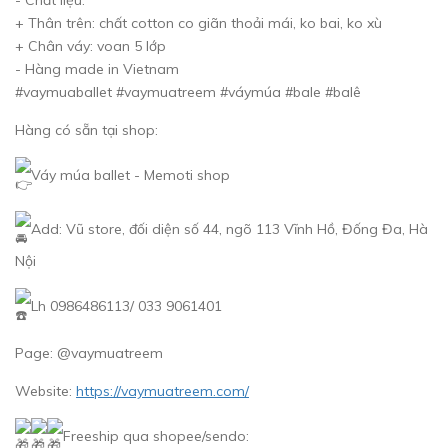
+ Thân trên: chất cotton co giãn thoải mái, ko bai, ko xù
+ Chân váy: voan 5 lớp
- Hàng made in Vietnam
#vaymuaballet #vaymuatreem #váymúa #bale #balê
Hàng có sẵn tại shop:
Váy múa ballet - Memoti shop
Add: Vũ store, đối diện số 44, ngõ 113 Vĩnh Hồ, Đống Đa, Hà
Nội
Lh 0986486113/ 033 9061401
Page: @vaymuatreem
Website:
https://vaymuatreem.com/
Freeship qua shopee/sendo: