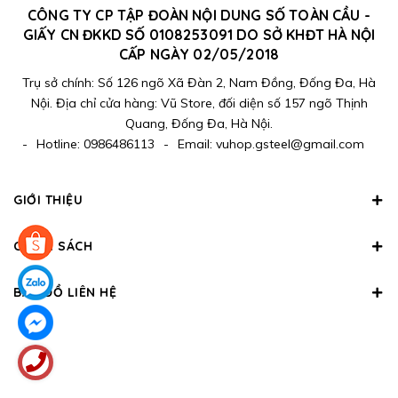
CÔNG TY CP TẬP ĐOÀN NỘI DUNG SỐ TOÀN CẦU -
GIẤY CN ĐKKD SỐ 0108253091 DO SỞ KHĐT HÀ NỘI
CẤP NGÀY 02/05/2018
Trụ sở chính: Số 126 ngõ Xã Đàn 2, Nam Đồng, Đống Đa, Hà
Nội. Địa chỉ cửa hàng: Vũ Store, đối diện số 157 ngõ Thịnh
Quang, Đống Đa, Hà Nội.
-
Hotline:
0986486113
-
Email:
vuhop.gsteel@gmail.com
GIỚI THIỆU
CHÍNH SÁCH
BẢN ĐỒ LIÊN HỆ