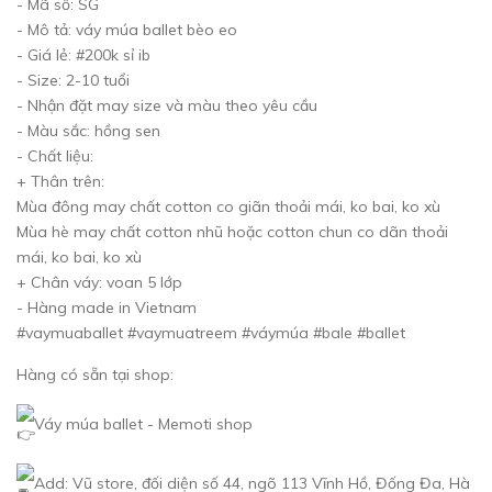
- Mã số: SG
- Mô tả: váy múa ballet bèo eo
- Giá lẻ: #200k sỉ ib
- Size: 2-10 tuổi
- Nhận đặt may size và màu theo yêu cầu
- Màu sắc: hồng sen
- Chất liệu:
+ Thân trên:
Mùa đông may chất cotton co giãn thoải mái, ko bai, ko xù
Mùa hè may chất cotton nhũ hoặc cotton chun co dãn thoải
mái, ko bai, ko xù
+ Chân váy: voan 5 lớp
- Hàng made in Vietnam
#vaymuaballet #vaymuatreem #váymúa #bale #ballet
Hàng có sẵn tại shop:
Váy múa ballet - Memoti shop
Add: Vũ store, đối diện số 44, ngõ 113 Vĩnh Hồ, Đống Đa, Hà