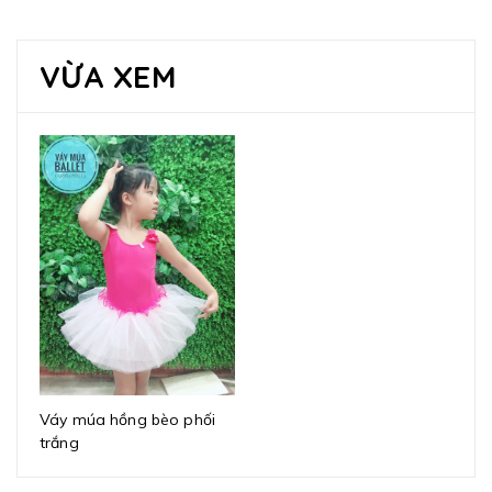
VỪA XEM
Váy múa hồng bèo phối
trắng