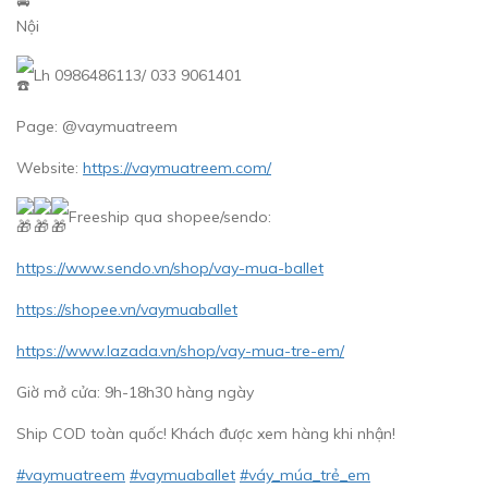
Nội
Lh 0986486113/ 033 9061401
Page: @vaymuatreem
Website:
https://vaymuatreem.com/
Freeship qua shopee/sendo:
https://www.sendo.vn/shop/vay-mua-ballet
https://shopee.vn/vaymuaballet
https://www.lazada.vn/shop/vay-mua-tre-em/
Giờ mở cửa: 9h-18h30 hàng ngày
Ship COD toàn quốc! Khách được xem hàng khi nhận!
#vaymuatreem
#vaymuaballet
#váy_múa_trẻ_em