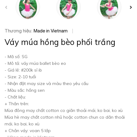
prev
Thương hiệu:
Made in Vietnam
|
Váy múa hồng bèo phối trắng
- Mã số: SG
- Mô tả: váy múa ballet bèo eo
- Giá lẻ: #200k sỉ ib
- Size: 2-10 tuổi
- Nhận đặt may size và màu theo yêu cầu
- Màu sắc: hồng sen
- Chất liệu:
+ Thân trên:
Mùa đông may chất cotton co giãn thoải mái, ko bai, ko xù
Mùa hè may chất cotton nhũ hoặc cotton chun co dãn thoải
mái, ko bai, ko xù
+ Chân váy: voan 5 lớp