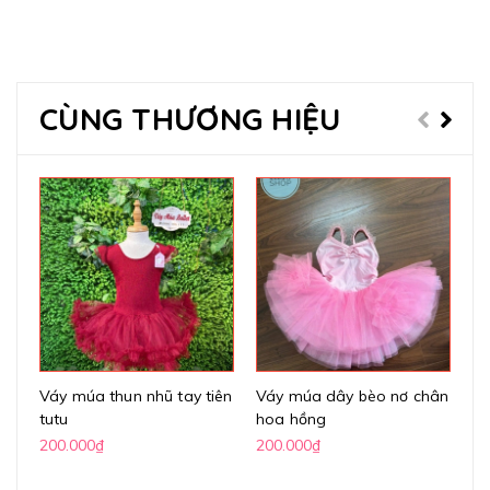
CÙNG THƯƠNG HIỆU
Váy múa thun nhũ tay tiên
Váy múa dây bèo nơ chân
Vá
tutu
hoa hồng
lư
200.000₫
200.000₫
20