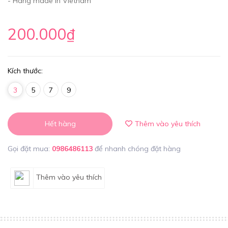
- Hàng made in Vietnam
200.000₫
Kích thước:
3
5
7
9
Hết hàng
Thêm vào yêu thích
Gọi đặt mua:
0986486113
để nhanh chóng đặt hàng
Thêm vào yêu thích