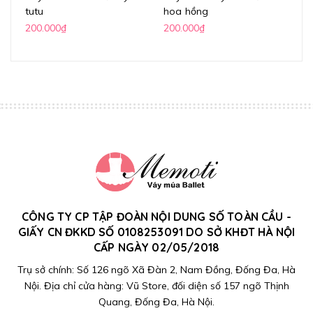
tutu
hoa hồng
lư
200.000₫
200.000₫
20
CÔNG TY CP TẬP ĐOÀN NỘI DUNG SỐ TOÀN CẦU -
GIẤY CN ĐKKD SỐ 0108253091 DO SỞ KHĐT HÀ NỘI
CẤP NGÀY 02/05/2018
Trụ sở chính: Số 126 ngõ Xã Đàn 2, Nam Đồng, Đống Đa, Hà
Nội. Địa chỉ cửa hàng: Vũ Store, đối diện số 157 ngõ Thịnh
Quang, Đống Đa, Hà Nội.