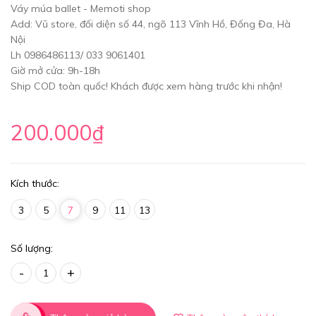
Váy múa ballet - Memoti shop
Add: Vũ store, đối diện số 44, ngõ 113 Vĩnh Hồ, Đống Đa, Hà
Nội
Lh 0986486113/ 033 9061401
Giờ mở cửa: 9h-18h
Ship COD toàn quốc! Khách được xem hàng trước khi nhận!
200.000₫
Kích thước:
3
5
7
9
11
13
Số lượng:
-
+