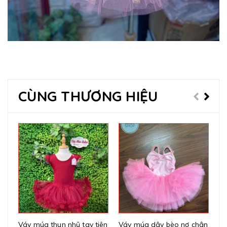
CÙNG THƯƠNG HIỆU
Váy múa thun nhũ tay tiên
Váy múa dây bèo nơ chân
Vá