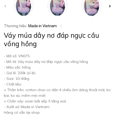
prev
Thương hiệu:
Made in Vietnam
|
Váy múa dây nơ đáp ngực cầu
vồng hồng
- Mã số: VN075
- Mô tả: Váy múa dây nơ đáp ngực cầu vồng hồng
- Màu sắc: hồng
- Giá lẻ: 200k (sỉ ib)
- Size: 10-40kg
- Chất liệu:
+ Thân trên: cotton chun co dãn 4 chiều ôm dáng thoải mái, ko
bai, ko xù, mềm mịn mát
+ Chân váy: voan lưới xếp 5 tầng xoè
- Xuất xứ: Made in Vietnam
Hàng có sẵn tại shop