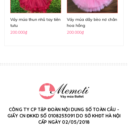
Váy múa thun nhũ tay tiên
Váy múa dây bèo nơ chân
Vá
tutu
hoa hồng
lư
200.000₫
200.000₫
20
CÔNG TY CP TẬP ĐOÀN NỘI DUNG SỐ TOÀN CẦU -
GIẤY CN ĐKKD SỐ 0108253091 DO SỞ KHĐT HÀ NỘI
CẤP NGÀY 02/05/2018