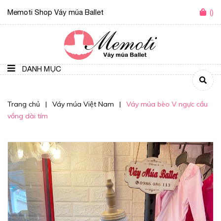
Memoti Shop Váy múa Ballet
(
)
DANH MỤC
Trang chủ
|
Váy múa Việt Nam
|
Váy múa bèo V ngực cầu
vồng dài tím