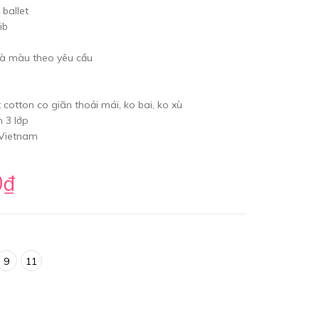
 ballet
ib
và màu theo yêu cầu
 cotton co giãn thoải mái, ko bai, ko xù
 3 lớp
 Vietnam
0₫
9
11