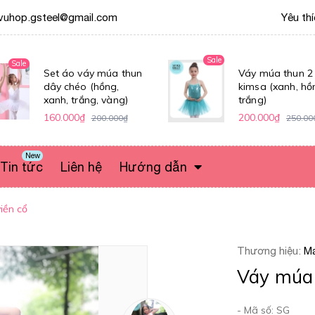
vuhop.gsteel@gmail.com
Yêu th
Sale
Sale
Set áo váy múa thun
Váy múa thun 2
dây chéo (hồng,
kimsa (xanh, hồ
xanh, trắng, vàng)
trắng)
160.000₫
200.000₫
200.000₫
250.00
New
Tin tức
Liên hệ
Hướng dẫn
iền cổ
Thương hiệu:
Ma
Váy múa 
- Mã số: SG