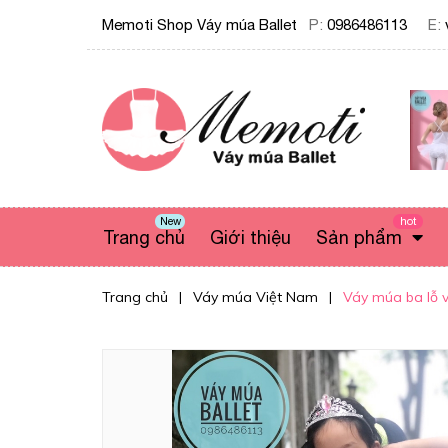
Memoti Shop Váy múa Ballet
P:
0986486113
E:
New
hot
Trang chủ
Giới thiệu
Sản phẩm
Trang chủ
|
Váy múa Việt Nam
|
Váy múa ba lỗ v