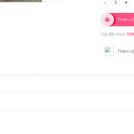
-
+
Thêm và
Gọi đặt mua:
09
Thêm và