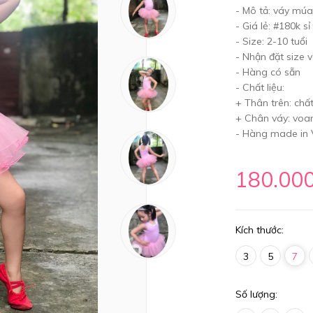
- Mô tả: váy múa
- Giá lẻ: #180k sỉ 
- Size: 2-10 tuổi
- Nhận đặt size 
- Hàng có sẵn
- Chất liệu:
+ Thân trên: chất
+ Chân váy: voan
- Hàng made in
180.00
Kích thước:
3
5
7
Số lượng: