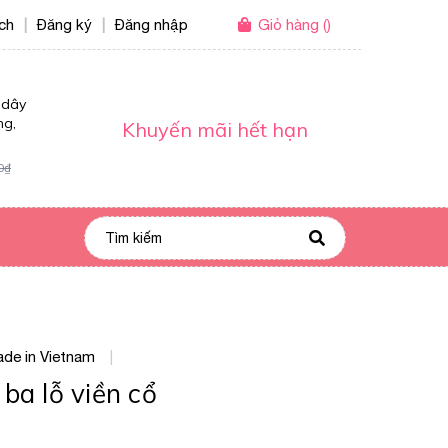
ích
Đăng ký
Đăng nhập
Giỏ hàng
(
)
|
|
 dây
ng,
Khuyến mãi hết hạn
0₫
de in Vietnam
|
ba lỗ viền cổ