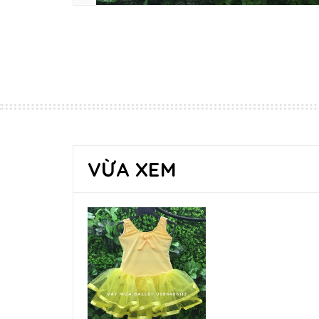
VỪA XEM