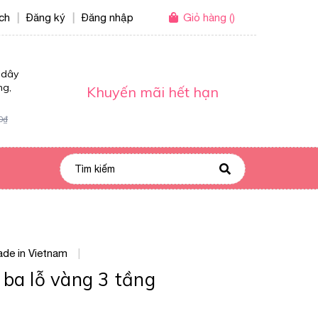
ích
Đăng ký
Đăng nhập
Giỏ hàng
(
)
|
|
 dây
ng,
Khuyến mãi hết hạn
0₫
de in Vietnam
|
ba lỗ vàng 3 tầng