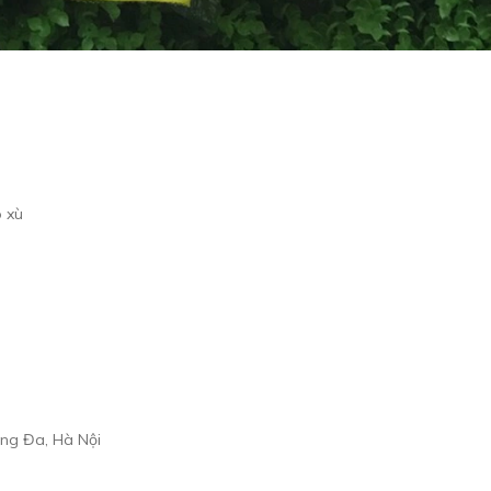
o xù
ống Đa, Hà Nội