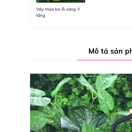
Váy múa ba lỗ vàng 3
tầng
Mô tả sản 