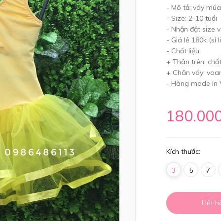
- Mô tả: váy múa
- Size: 2-10 tuổi
- Nhận đặt size 
- Giá lẻ 180k (sỉ l
- Chất liệu:
+ Thân trên: chất
+ Chân váy: voan
- Hàng made in
180.00
Kích thước:
3
5
7
Hết h