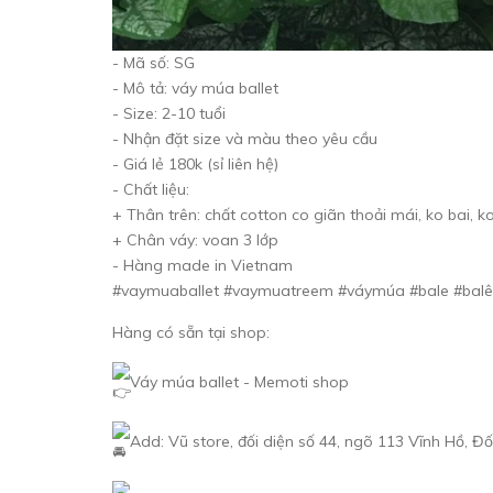
- Mã số: SG
- Mô tả: váy múa ballet
- Size: 2-10 tuổi
- Nhận đặt size và màu theo yêu cầu
- Giá lẻ 180k (sỉ liên hệ)
- Chất liệu:
+ Thân trên: chất cotton co giãn thoải mái, ko bai, k
+ Chân váy: voan 3 lớp
- Hàng made in Vietnam
#vaymuaballet #vaymuatreem #váymúa #bale #balê
Hàng có sẵn tại shop:
Váy múa ballet - Memoti shop
Add: Vũ store, đối diện số 44, ngõ 113 Vĩnh Hồ, Đ