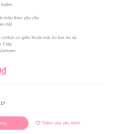
 ballet
và màu theo yêu cầu
iên hệ)
 cotton co giãn thoải mái, ko bai, ko xù
 3 lớp
 Vietnam
0₫
17
àng
Thêm vào yêu thích