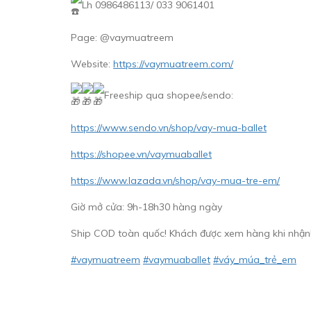
Lh 0986486113/ 033 9061401
Page: @vaymuatreem
Website:
https://vaymuatreem.com/
Freeship qua shopee/sendo:
https://www.sendo.vn/shop/vay-mua-ballet
https://shopee.vn/vaymuaballet
https://www.lazada.vn/shop/vay-mua-tre-em/
Giờ mở cửa: 9h-18h30 hàng ngày
Ship COD toàn quốc! Khách được xem hàng khi nhận
#vaymuatreem
#vaymuaballet
#váy_múa_trẻ_em