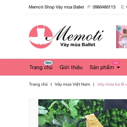
Memoti Shop Váy múa Ballet
P:
0986486113
E:
New
hot
Trang chủ
Giới thiệu
Sản phẩm
Trang chủ
|
Váy múa Việt Nam
|
Váy múa ba lỗ 