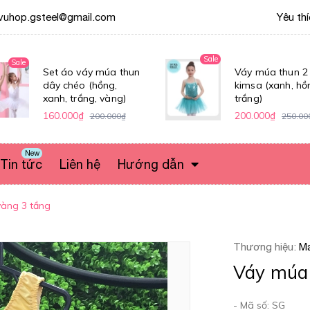
vuhop.gsteel@gmail.com
Yêu th
Sale
Sale
Set áo váy múa thun
Váy múa thun 2
dây chéo (hồng,
kimsa (xanh, hồ
xanh, trắng, vàng)
trắng)
160.000₫
200.000₫
200.000₫
250.00
New
Tin tức
Liên hệ
Hướng dẫn
vàng 3 tầng
Thương hiệu:
Ma
Váy múa 
- Mã số: SG