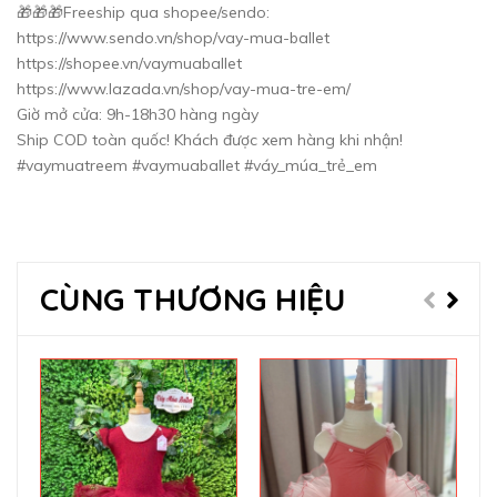
🎁🎁🎁Freeship qua shopee/sendo:
https://www.sendo.vn/shop/vay-mua-ballet
https://shopee.vn/vaymuaballet
https://www.lazada.vn/shop/vay-mua-tre-em/
Giờ mở cửa: 9h-18h30 hàng ngày
Ship COD toàn quốc! Khách được xem hàng khi nhận!
#vaymuatreem #vaymuaballet #váy_múa_trẻ_em
CÙNG THƯƠNG HIỆU