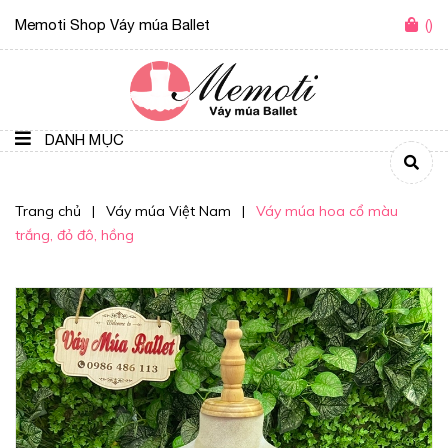
Memoti Shop Váy múa Ballet
(
)
DANH MỤC
Trang chủ
|
Váy múa Việt Nam
|
Váy múa hoa cổ màu
trắng, đỏ đô, hồng