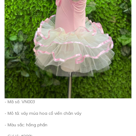
- Mã số: VN003
- Mô tả: váy múa hoa cổ viền chân váy
- Màu sắc: hồng phấn