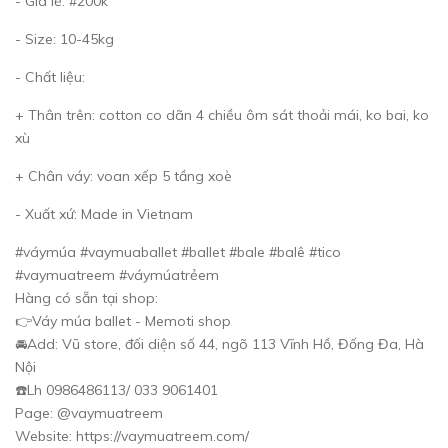
- Giá lẻ: #200k
- Size: 10-45kg
- Chất liệu:
+ Thân trên: cotton co dãn 4 chiều ôm sát thoải mái, ko bai, ko
xù
+ Chân váy: voan xếp 5 tầng xoè
- Xuất xứ: Made in Vietnam
#váymúa #vaymuaballet #ballet #bale #balê #tico
#vaymuatreem #váymúatrẻem
Hàng có sẵn tại shop:
👉Váy múa ballet - Memoti shop
🚘Add: Vũ store, đối diện số 44, ngõ 113 Vĩnh Hồ, Đống Đa, Hà
Nội
☎️Lh 0986486113/ 033 9061401
Page: @vaymuatreem
Website: https://vaymuatreem.com/