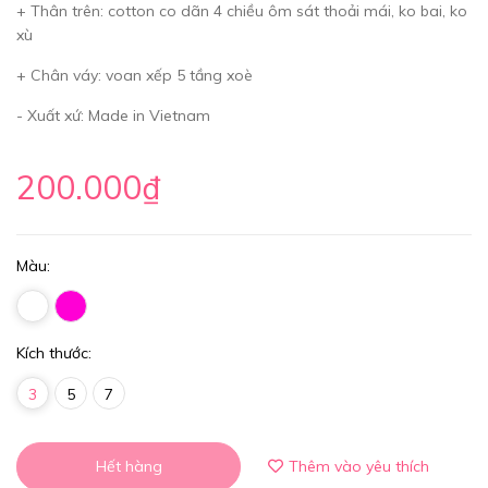
+ Thân trên: cotton co dãn 4 chiều ôm sát thoải mái, ko bai, ko
xù
+ Chân váy: voan xếp 5 tầng xoè
- Xuất xứ: Made in Vietnam
200.000₫
Màu:
Kích thước:
3
5
7
Hết hàng
Thêm vào yêu thích