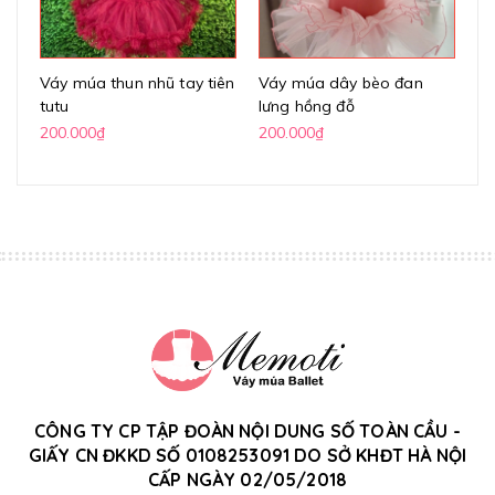
Váy múa thun nhũ tay tiên
Váy múa dây bèo đan
Vá
tutu
lưng hồng đỗ
tu
200.000₫
200.000₫
20
CÔNG TY CP TẬP ĐOÀN NỘI DUNG SỐ TOÀN CẦU -
GIẤY CN ĐKKD SỐ 0108253091 DO SỞ KHĐT HÀ NỘI
CẤP NGÀY 02/05/2018