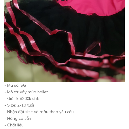
- Mã số: SG
- Mô tả: váy múa ballet
- Giá lẻ: #200k sỉ ib
- Size: 2-10 tuổi
- Nhận đặt size và màu theo yêu cầu
- Hàng có sẵn
- Chất liệu: