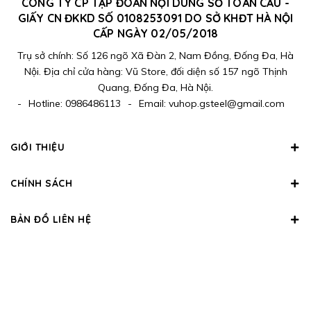
CÔNG TY CP TẬP ĐOÀN NỘI DUNG SỐ TOÀN CẦU -
GIẤY CN ĐKKD SỐ 0108253091 DO SỞ KHĐT HÀ NỘI
CẤP NGÀY 02/05/2018
Trụ sở chính: Số 126 ngõ Xã Đàn 2, Nam Đồng, Đống Đa, Hà
Nội. Địa chỉ cửa hàng: Vũ Store, đối diện số 157 ngõ Thịnh
Quang, Đống Đa, Hà Nội.
-
Hotline:
0986486113
-
Email:
vuhop.gsteel@gmail.com
GIỚI THIỆU
CHÍNH SÁCH
BẢN ĐỒ LIÊN HỆ