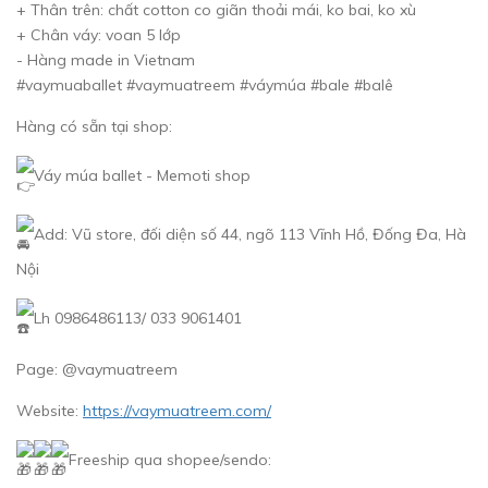
+ Thân trên: chất cotton co giãn thoải mái, ko bai, ko xù
+ Chân váy: voan 5 lớp
- Hàng made in Vietnam
#vaymuaballet #vaymuatreem #váymúa #bale #balê
Hàng có sẵn tại shop:
Váy múa ballet - Memoti shop
Add: Vũ store, đối diện số 44, ngõ 113 Vĩnh Hồ, Đống Đa, Hà
Nội
Lh 0986486113/ 033 9061401
Page: @vaymuatreem
Website:
https://vaymuatreem.com/
Freeship qua shopee/sendo: