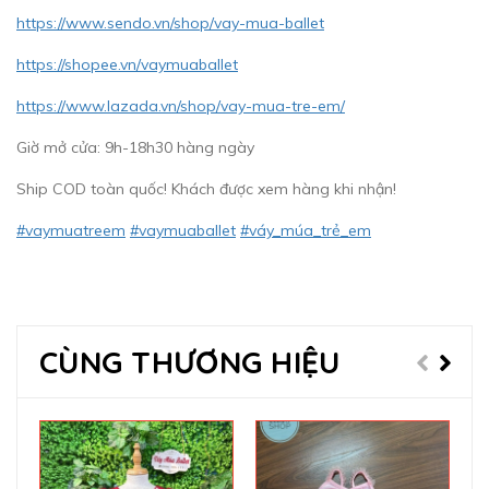
https://www.sendo.vn/shop/vay-mua-ballet
https://shopee.vn/vaymuaballet
https://www.lazada.vn/shop/vay-mua-tre-em/
Giờ mở cửa: 9h-18h30 hàng ngày
Ship COD toàn quốc! Khách được xem hàng khi nhận!
#vaymuatreem
#vaymuaballet
#váy_múa_trẻ_em
CÙNG THƯƠNG HIỆU