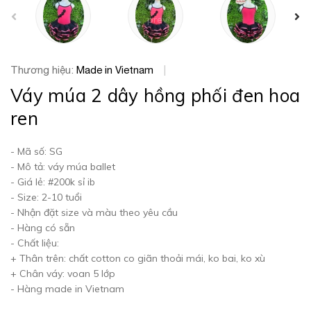
prev
Thương hiệu:
Made in Vietnam
|
Váy múa 2 dây hồng phối đen hoa
ren
- Mã số: SG
- Mô tả: váy múa ballet
- Giá lẻ: #200k sỉ ib
- Size: 2-10 tuổi
- Nhận đặt size và màu theo yêu cầu
- Hàng có sẵn
- Chất liệu:
+ Thân trên: chất cotton co giãn thoải mái, ko bai, ko xù
+ Chân váy: voan 5 lớp
- Hàng made in Vietnam