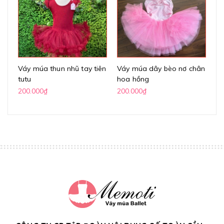
Váy múa thun nhũ tay tiên
Váy múa dây bèo nơ chân
Vá
tutu
hoa hồng
lư
200.000₫
200.000₫
20