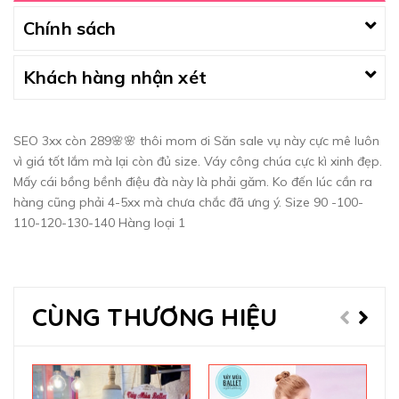
Chính sách
Khách hàng nhận xét
SEO 3xx còn 289🌸🌸 thôi mom ơi Săn sale vụ này cực mê luôn
vì giá tốt lắm mà lại còn đủ size. Váy công chúa cực kì xinh đẹp.
Mấy cái bồng bềnh điệu đà này là phải găm. Ko đến lúc cần ra
hàng cũng phải 4-5xx mà chưa chắc đã ưng ý. Size 90 -100-
110-120-130-140 Hàng loại 1
CÙNG THƯƠNG HIỆU