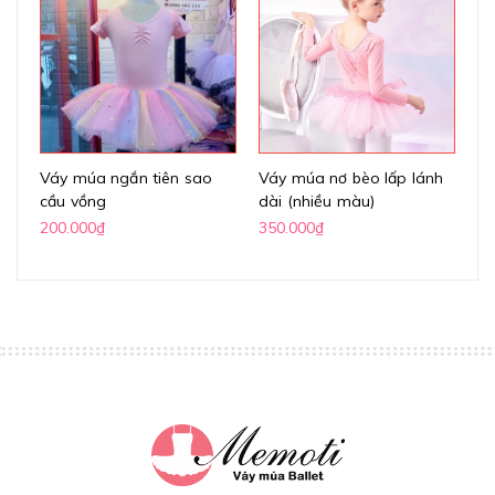
Váy múa ngắn tiên sao
Váy múa nơ bèo lấp lánh
Vá
cầu vồng
dài (nhiều màu)
ta
c
200.000₫
350.000₫
30