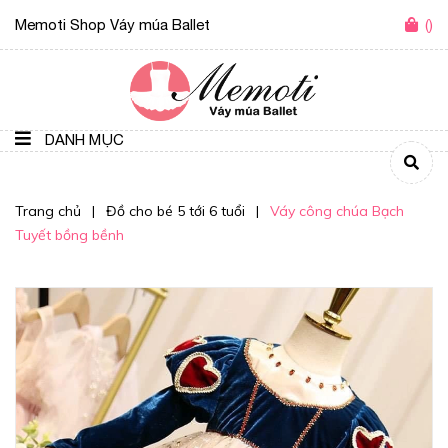
Memoti Shop Váy múa Ballet
(
)
DANH MỤC
Trang chủ
|
Đồ cho bé 5 tới 6 tuổi
|
Váy công chúa Bạch
Tuyết bồng bềnh