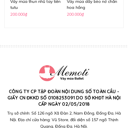
Váy múa thun nhũ tay tiên
Váy múa dây bèo nơ chân
Vá
tutu
hoa hồng
lư
200.000₫
200.000₫
20
CÔNG TY CP TẬP ĐOÀN NỘI DUNG SỐ TOÀN CẦU -
GIẤY CN ĐKKD SỐ 0108253091 DO SỞ KHĐT HÀ NỘI
CẤP NGÀY 02/05/2018
Trụ sở chính: Số 126 ngõ Xã Đàn 2, Nam Đồng, Đống Đa, Hà
Nội. Địa chỉ cửa hàng: Vũ Store, đối diện số 157 ngõ Thịnh
Quang, Đống Đa, Hà Nội.