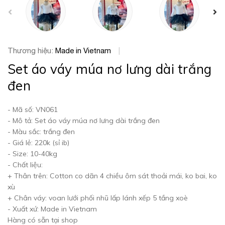
prev
Thương hiệu:
Made in Vietnam
|
Set áo váy múa nơ lưng dài trắng
đen
- Mã số: VN061
- Mô tả: Set áo váy múa nơ lưng dài trắng đen
- Màu sắc: trắng đen
- Giá lẻ: 220k (sỉ ib)
- Size: 10-40kg
- Chất liệu:
+ Thân trên: Cotton co dãn 4 chiều ôm sát thoải mái, ko bai, ko
xù
+ Chân váy: voan lưới phối nhũ lấp lánh xếp 5 tầng xoè
- Xuất xứ: Made in Vietnam
Hàng có sẵn tại shop