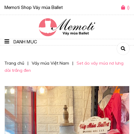
Memoti Shop Váy múa Ballet
(
)
DANH MỤC
Trang chủ
|
Váy múa Việt Nam
|
Set áo váy múa nơ lưng
dài trắng đen