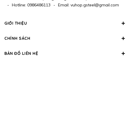
-
Hotline:
0986486113
-
Email:
vuhop.gsteel@gmail.com
GIỚI THIỆU
CHÍNH SÁCH
BẢN ĐỒ LIÊN HỆ