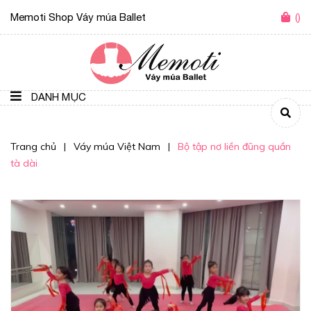
Memoti Shop Váy múa Ballet
(
)
DANH MỤC
Trang chủ
|
Váy múa Việt Nam
|
Bộ tập nơ liền đũng quần
tà dài