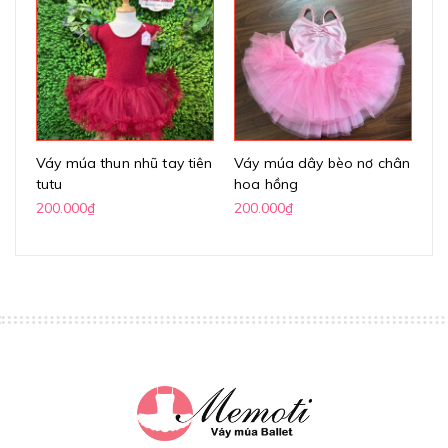
Váy múa thun nhũ tay tiên
Váy múa dây bèo nơ chân
Vá
tutu
hoa hồng
lư
200.000₫
200.000₫
20