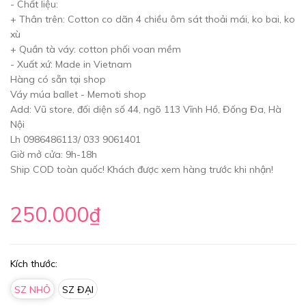
- Chất liệu:
+ Thân trên: Cotton co dãn 4 chiều ôm sát thoải mái, ko bai, ko
xù
+ Quần tà váy: cotton phối voan mềm
- Xuất xứ: Made in Vietnam
Hàng có sẵn tại shop
Váy múa ballet - Memoti shop
Add: Vũ store, đối diện số 44, ngõ 113 Vĩnh Hồ, Đống Đa, Hà
Nội
Lh 0986486113/ 033 9061401
Giờ mở cửa: 9h-18h
Ship COD toàn quốc! Khách được xem hàng trước khi nhận!
250.000₫
Kích thước:
SZ NHỎ
SZ ĐẠI